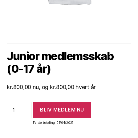
Junior medlemsskab
(0-17 år)
kr.
800,00
nu, og
kr.
800,00
hvert år
Junior
BLIV MEDLEM NU
medlemsskab
(0-
17
Første betaling: 01/04/2027
år)
antal